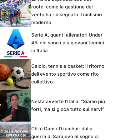
ruote: come la gestione del
vento ha ridisegnato il ciclismo
moderno
Serie A, quanti allenatori Under
45: chi sono i più giovani tecnici
in Italia
Calcio, tennis e basket: il ritorno
dell’evento sportivo come rito
collettivo
Nesta avverte l’Italia: “Siamo più
forti, ma si gioca tutto sui nervi”
Chi è Damir Dzumhur: dalla
guerra di Sarajevo al sogno di