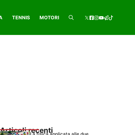
A
TENNIS
MOTORI
Articoli recenti
La fisica applicata alle due