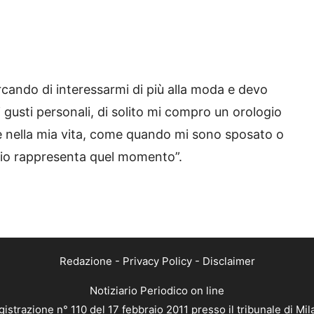
rcando di interessarmi di più alla moda e devo
 gusti personali, di solito mi compro un orologio
 nella mia vita, come quando mi sono sposato o
ogio rappresenta quel momento”.
Redazione
-
Privacy Policy
-
Disclaimer
Notiziario Periodico on line
istrazione n° 110 del 17 febbraio 2011 presso il tribunale di Mi