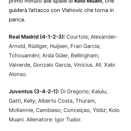
primo minuto alle spalle di
Kolo Muani
, che
guiderà l’attacco con Vlahovic che torna in
panca.
Real Madrid (4-1-2-3):
Courtois; Alexander-
Arnold, Rüdiger, Huijsen, Fran Garcia;
Tchouaméni; Arda Güler, Bellingham;
Valverde, Gonzalo Garcia, Vinicius. All. Xabi
Alonso.
Juventus (3-4-2-1):
Di Gregorio; Kalulu,
Gatti, Kelly; Alberto Costa, Thuram,
McKennie, Cambiaso; Conceiçao, Yildiz; Kolo
Muani. Allenatore: Igor Tudor.