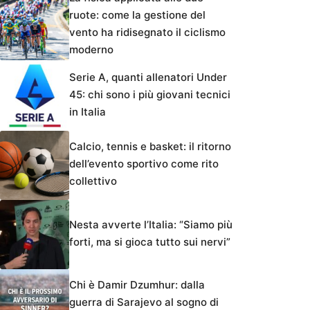
ruote: come la gestione del
vento ha ridisegnato il ciclismo
moderno
Serie A, quanti allenatori Under
45: chi sono i più giovani tecnici
in Italia
Calcio, tennis e basket: il ritorno
dell’evento sportivo come rito
collettivo
Nesta avverte l’Italia: “Siamo più
forti, ma si gioca tutto sui nervi”
Chi è Damir Dzumhur: dalla
guerra di Sarajevo al sogno di