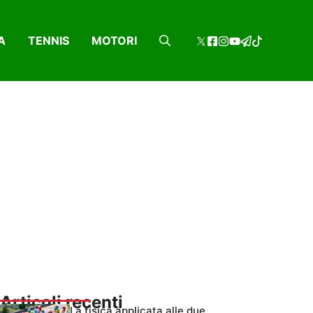
A
TENNIS
MOTORI
Articoli recenti
La fisica applicata alle due