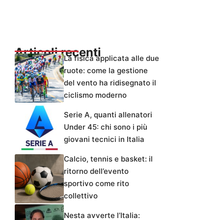
Articoli recenti
La fisica applicata alle due
ruote: come la gestione
del vento ha ridisegnato il
ciclismo moderno
Serie A, quanti allenatori
Under 45: chi sono i più
giovani tecnici in Italia
Calcio, tennis e basket: il
ritorno dell’evento
sportivo come rito
collettivo
Nesta avverte l’Italia: