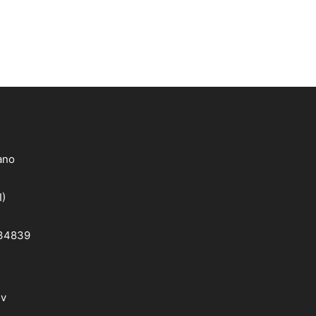
lano
I)
 34839
dv