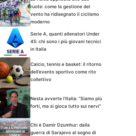
ruote: come la gestione del
vento ha ridisegnato il ciclismo
moderno
Serie A, quanti allenatori Under
45: chi sono i più giovani tecnici
in Italia
Calcio, tennis e basket: il ritorno
dell’evento sportivo come rito
collettivo
Nesta avverte l’Italia: “Siamo più
forti, ma si gioca tutto sui nervi”
Chi è Damir Dzumhur: dalla
guerra di Sarajevo al sogno di