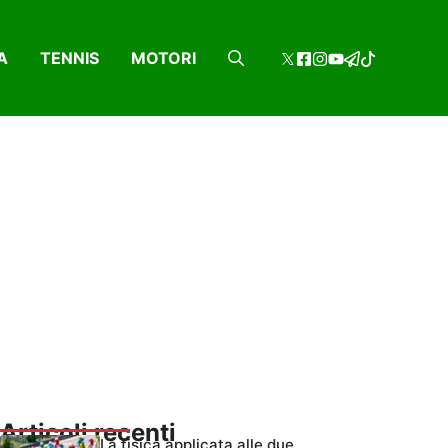
A
TENNIS
MOTORI
Articoli recenti
La fisica applicata alle due