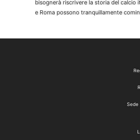
bisognerà riscrivere la storia del calcio 
e Roma possono tranquillamente cominc
Reg
R
Sede 
L