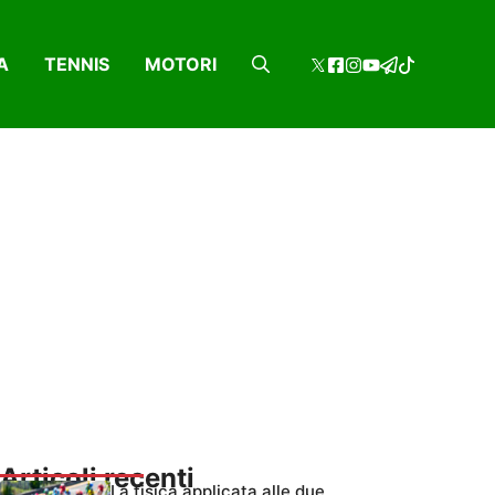
A
TENNIS
MOTORI
Articoli recenti
La fisica applicata alle due