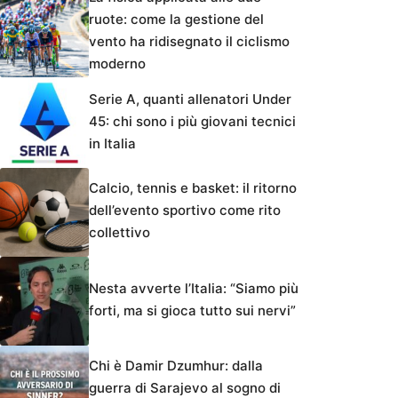
ruote: come la gestione del
vento ha ridisegnato il ciclismo
moderno
Serie A, quanti allenatori Under
45: chi sono i più giovani tecnici
in Italia
Calcio, tennis e basket: il ritorno
dell’evento sportivo come rito
collettivo
Nesta avverte l’Italia: “Siamo più
forti, ma si gioca tutto sui nervi”
Chi è Damir Dzumhur: dalla
guerra di Sarajevo al sogno di