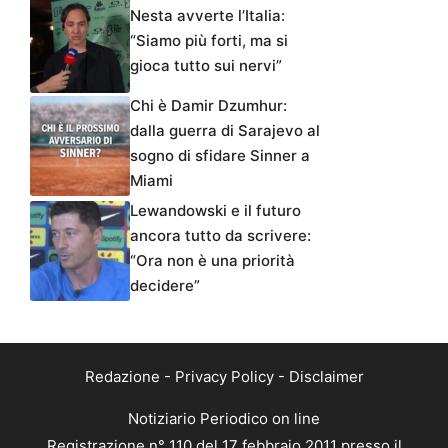
Nesta avverte l’Italia:
“Siamo più forti, ma si
gioca tutto sui nervi”
Chi è Damir Dzumhur:
dalla guerra di Sarajevo al
sogno di sfidare Sinner a
Miami
Lewandowski e il futuro
ancora tutto da scrivere:
“Ora non è una priorità
decidere”
Redazione
-
Privacy Policy
-
Disclaimer
Notiziario Periodico on line
Registrazione n° 110 del 17 febbraio 2011 presso il