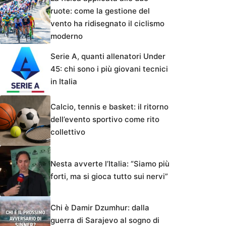
ruote: come la gestione del
vento ha ridisegnato il ciclismo
moderno
Serie A, quanti allenatori Under
45: chi sono i più giovani tecnici
in Italia
Calcio, tennis e basket: il ritorno
dell’evento sportivo come rito
collettivo
Nesta avverte l’Italia: “Siamo più
forti, ma si gioca tutto sui nervi”
Chi è Damir Dzumhur: dalla
guerra di Sarajevo al sogno di