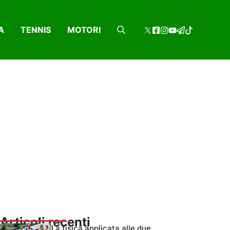
A
TENNIS
MOTORI
Articoli recenti
La fisica applicata alle due