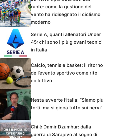
ruote: come la gestione del
vento ha ridisegnato il ciclismo
moderno
Serie A, quanti allenatori Under
45: chi sono i più giovani tecnici
in Italia
Calcio, tennis e basket: il ritorno
dell’evento sportivo come rito
collettivo
Nesta avverte l’Italia: “Siamo più
forti, ma si gioca tutto sui nervi”
Chi è Damir Dzumhur: dalla
guerra di Sarajevo al sogno di