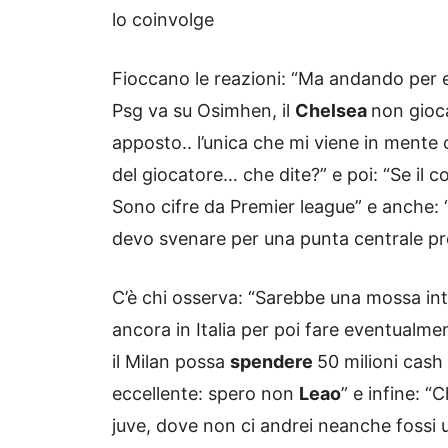
lo coinvolge
Fioccano le reazioni: “Ma andando per e
Psg va su Osimhen, il
Chelsea
non gioca
apposto.. l’unica che mi viene in mente o
del giocatore… che dite?” e poi: “Se il c
Sono cifre da Premier league” e anche: 
devo svenare per una punta centrale pr
C’è chi osserva: “Sarebbe una mossa int
ancora in Italia per poi fare eventualment
il Milan possa
spendere
50 milioni cash
eccellente: spero non
Leao
” e infine: 
juve, dove non ci andrei neanche fossi u