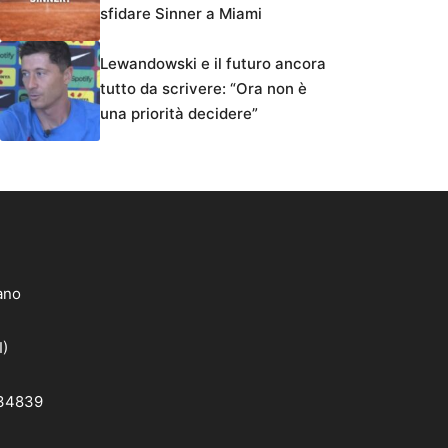
sfidare Sinner a Miami
Lewandowski e il futuro ancora
tutto da scrivere: “Ora non è
una priorità decidere”
lano
I)
 34839