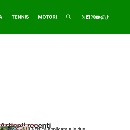
A
TENNIS
MOTORI
Articoli recenti
La fisica applicata alle due