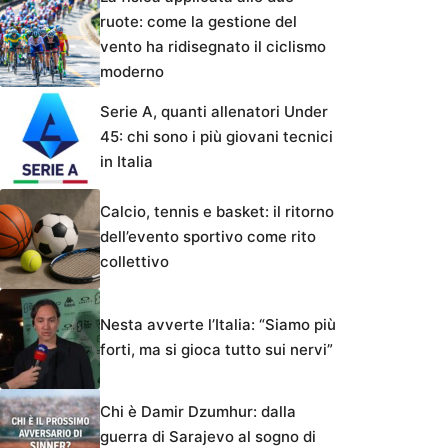
ruote: come la gestione del
vento ha ridisegnato il ciclismo
moderno
Serie A, quanti allenatori Under
45: chi sono i più giovani tecnici
in Italia
Calcio, tennis e basket: il ritorno
dell’evento sportivo come rito
collettivo
Nesta avverte l’Italia: “Siamo più
forti, ma si gioca tutto sui nervi”
Chi è Damir Dzumhur: dalla
guerra di Sarajevo al sogno di