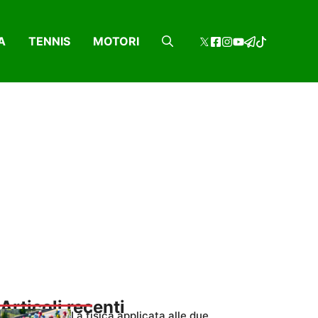
A
TENNIS
MOTORI
Articoli recenti
La fisica applicata alle due