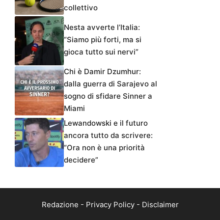
collettivo
Nesta avverte l’Italia:
“Siamo più forti, ma si
gioca tutto sui nervi”
Chi è Damir Dzumhur:
dalla guerra di Sarajevo al
sogno di sfidare Sinner a
Miami
Lewandowski e il futuro
ancora tutto da scrivere:
“Ora non è una priorità
decidere”
Redazione
-
Privacy Policy
-
Disclaimer