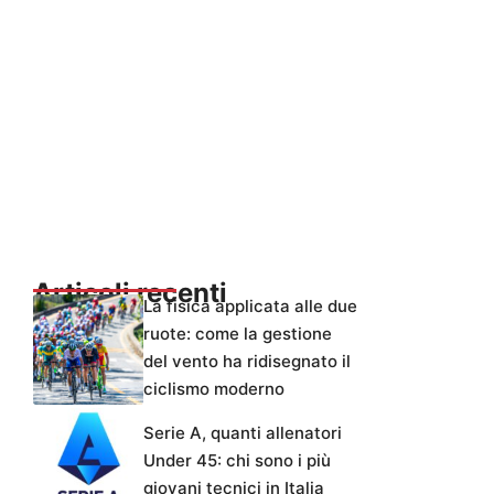
Articoli recenti
La fisica applicata alle due
ruote: come la gestione
del vento ha ridisegnato il
ciclismo moderno
Serie A, quanti allenatori
Under 45: chi sono i più
giovani tecnici in Italia