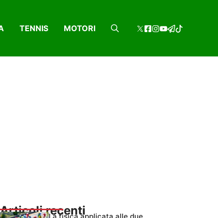
A
TENNIS
MOTORI
Articoli recenti
La fisica applicata alle due