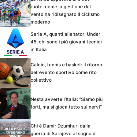
ruote: come la gestione del
vento ha ridisegnato il ciclismo
moderno
Serie A, quanti allenatori Under
45: chi sono i più giovani tecnici
in Italia
Calcio, tennis e basket: il ritorno
dell’evento sportivo come rito
collettivo
Nesta avverte l’Italia: “Siamo più
forti, ma si gioca tutto sui nervi”
Chi è Damir Dzumhur: dalla
guerra di Sarajevo al sogno di