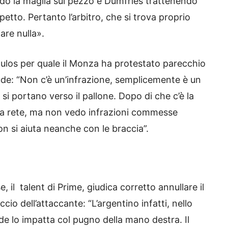
endo la maglia sul pezzo e Dumfries trattenendo
petto. Pertanto l’arbitro, che si trova proprio
iare nulla».
poulos per quale il Monza ha protestato parecchio
lude: “Non c’è un’infrazione, semplicemente è un
si portano verso il pallone. Dopo di che c’è la
ria rete, ma non vedo infrazioni commesse
 non si aiuta neanche con le braccia”.
, il talent di Prime, giudica corretto annullare il
cio dell’attaccante: “L’argentino infatti, nello
iede lo impatta col pugno della mano destra. Il