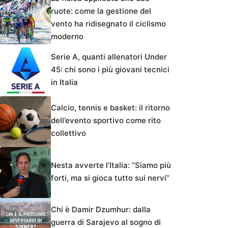
ruote: come la gestione del
vento ha ridisegnato il ciclismo
moderno
Serie A, quanti allenatori Under
45: chi sono i più giovani tecnici
in Italia
Calcio, tennis e basket: il ritorno
dell’evento sportivo come rito
collettivo
Nesta avverte l’Italia: “Siamo più
forti, ma si gioca tutto sui nervi”
Chi è Damir Dzumhur: dalla
guerra di Sarajevo al sogno di