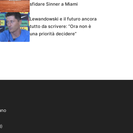
sfidare Sinner a Miami
Lewandowski e il futuro ancora
tutto da scrivere: “Ora non è
una priorità decidere”
lano
I)