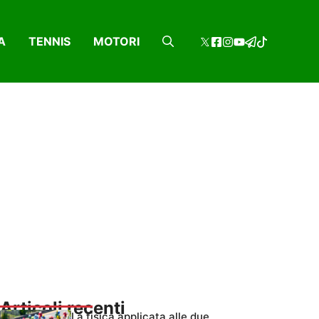
A
TENNIS
MOTORI
Articoli recenti
La fisica applicata alle due