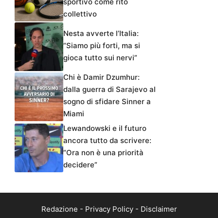
sportivo come rito
collettivo
Nesta avverte l’Italia:
“Siamo più forti, ma si
gioca tutto sui nervi”
Chi è Damir Dzumhur:
dalla guerra di Sarajevo al
sogno di sfidare Sinner a
Miami
Lewandowski e il futuro
ancora tutto da scrivere:
“Ora non è una priorità
decidere”
Redazione
-
Privacy Policy
-
Disclaimer