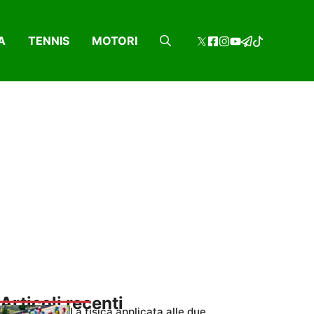
A
TENNIS
MOTORI
Articoli recenti
La fisica applicata alle due