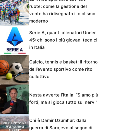
ruote: come la gestione del
vento ha ridisegnato il ciclismo
moderno
Serie A, quanti allenatori Under
45: chi sono i più giovani tecnici
in Italia
Calcio, tennis e basket: il ritorno
dell’evento sportivo come rito
collettivo
Nesta avverte l’Italia: “Siamo più
forti, ma si gioca tutto sui nervi”
Chi è Damir Dzumhur: dalla
guerra di Sarajevo al sogno di