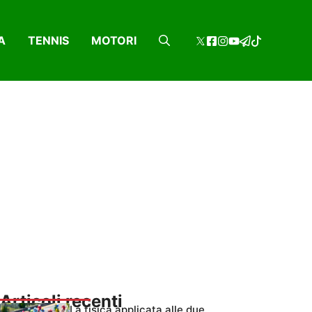
A
TENNIS
MOTORI
Articoli recenti
La fisica applicata alle due