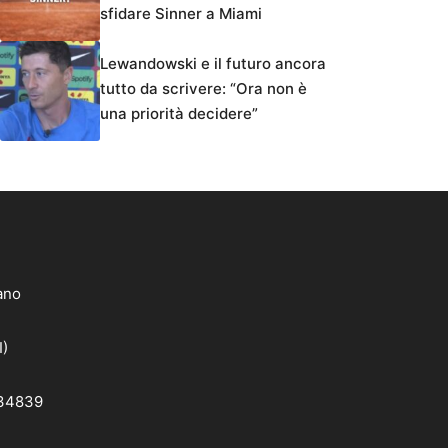
sfidare Sinner a Miami
Lewandowski e il futuro ancora
tutto da scrivere: “Ora non è
una priorità decidere”
lano
I)
 34839