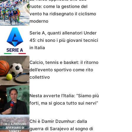
ruote: come la gestione del
vento ha ridisegnato il ciclismo
moderno
Serie A, quanti allenatori Under
45: chi sono i più giovani tecnici
in Italia
Calcio, tennis e basket: il ritorno
dell’evento sportivo come rito
collettivo
Nesta avverte l’Italia: “Siamo più
forti, ma si gioca tutto sui nervi”
Chi è Damir Dzumhur: dalla
guerra di Sarajevo al sogno di