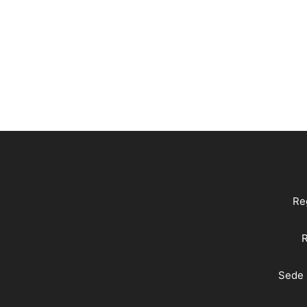
Reg
R
Sede 