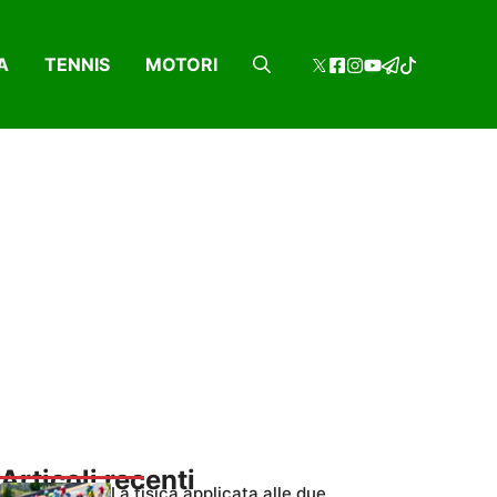
A
TENNIS
MOTORI
Articoli recenti
La fisica applicata alle due