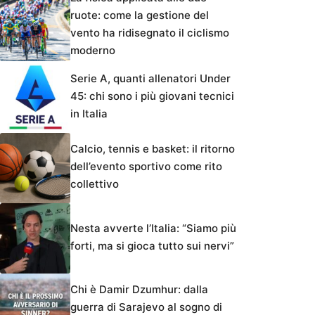
ruote: come la gestione del
vento ha ridisegnato il ciclismo
moderno
Serie A, quanti allenatori Under
45: chi sono i più giovani tecnici
in Italia
Calcio, tennis e basket: il ritorno
dell’evento sportivo come rito
collettivo
Nesta avverte l’Italia: “Siamo più
forti, ma si gioca tutto sui nervi”
Chi è Damir Dzumhur: dalla
guerra di Sarajevo al sogno di