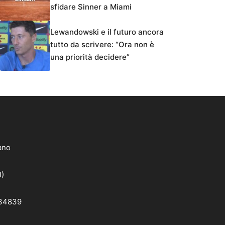
sfidare Sinner a Miami
Lewandowski e il futuro ancora
tutto da scrivere: “Ora non è
una priorità decidere”
lano
I)
 34839