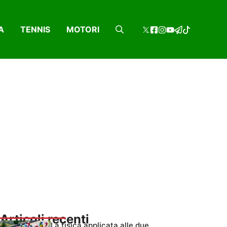
A
TENNIS
MOTORI
Articoli recenti
La fisica applicata alle due