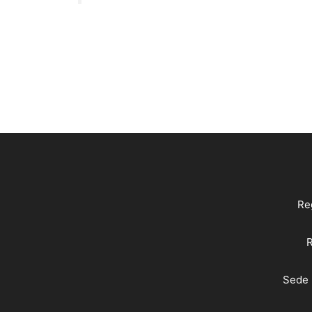
Reg
R
Sede 