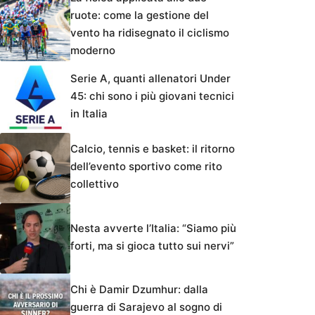
ruote: come la gestione del
vento ha ridisegnato il ciclismo
moderno
Serie A, quanti allenatori Under
45: chi sono i più giovani tecnici
in Italia
Calcio, tennis e basket: il ritorno
dell’evento sportivo come rito
collettivo
Nesta avverte l’Italia: “Siamo più
forti, ma si gioca tutto sui nervi”
Chi è Damir Dzumhur: dalla
guerra di Sarajevo al sogno di