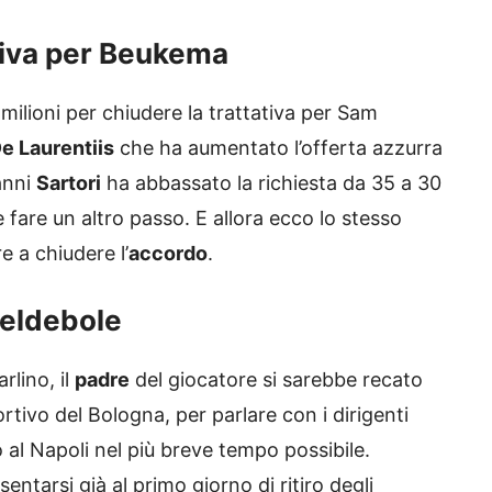
ativa per Beukema
milioni per chiudere la trattativa per Sam
e Laurentiis
che ha aumentato l’offerta azzurra
vanni
Sartori
ha abbassato la richiesta da 35 a 30
 fare un altro passo. E allora ecco lo stesso
 a chiudere l’
accordo
.
teldebole
rlino, il
padre
del giocatore si sarebbe recato
ortivo del Bologna, per parlare con i dirigenti
o al Napoli nel più breve tempo possibile.
ntarsi già al primo giorno di ritiro degli