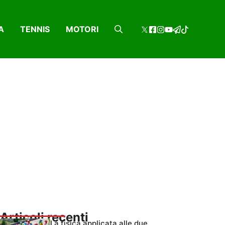
A
TENNIS
MOTORI
Articoli recenti
La fisica applicata alle due