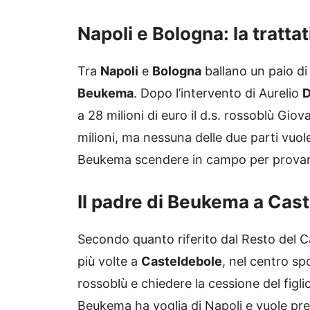
Napoli e Bologna: la tratt
Tra
Napoli
e
Bologna
ballano un paio di 
Beukema
. Dopo l’intervento di Aurelio
D
a 28 milioni di euro il d.s. rossoblù Gio
milioni, ma nessuna delle due parti vuole
Beukema scendere in campo per provare
Il padre di Beukema a Cas
Secondo quanto riferito dal Resto del Ca
più volte a
Casteldebole
, nel centro sp
rossoblù e chiedere la cessione del figli
Beukema ha voglia di Napoli e vuole prese