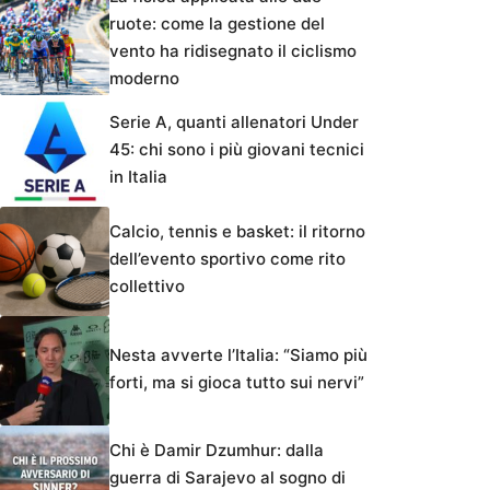
ruote: come la gestione del
vento ha ridisegnato il ciclismo
moderno
Serie A, quanti allenatori Under
45: chi sono i più giovani tecnici
in Italia
Calcio, tennis e basket: il ritorno
dell’evento sportivo come rito
collettivo
Nesta avverte l’Italia: “Siamo più
forti, ma si gioca tutto sui nervi”
Chi è Damir Dzumhur: dalla
guerra di Sarajevo al sogno di