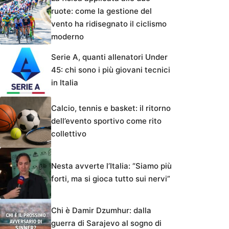
ruote: come la gestione del
vento ha ridisegnato il ciclismo
moderno
Serie A, quanti allenatori Under
45: chi sono i più giovani tecnici
in Italia
Calcio, tennis e basket: il ritorno
dell’evento sportivo come rito
collettivo
Nesta avverte l’Italia: “Siamo più
forti, ma si gioca tutto sui nervi”
Chi è Damir Dzumhur: dalla
guerra di Sarajevo al sogno di