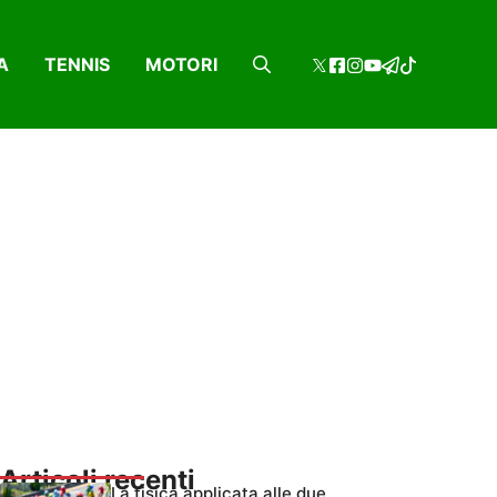
A
TENNIS
MOTORI
Articoli recenti
La fisica applicata alle due