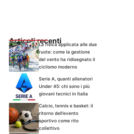
Articoli recenti
La fisica applicata alle due
ruote: come la gestione
del vento ha ridisegnato il
ciclismo moderno
Serie A, quanti allenatori
Under 45: chi sono i più
giovani tecnici in Italia
Calcio, tennis e basket: il
ritorno dell’evento
sportivo come rito
collettivo