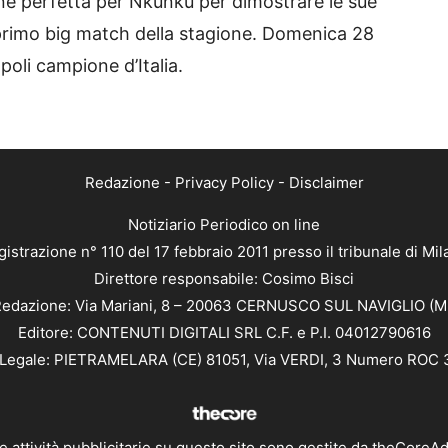
one perfetta per Nkunku per dimostrare le sue
 primo big match della stagione. Domenica 28
apoli campione d’Italia.
Redazione
-
Privacy Policy
-
Disclaimer
Notiziario Periodico on line
istrazione n° 110 del 17 febbraio 2011 presso il tribunale di Mi
Direttore responsabile: Cosimo Bisci
edazione: Via Mariani, 8 – 20063 CERNUSCO SUL NAVIGLIO (M
Editore: CONTENUTI DIGITALI SRL C.F. e P.I. 04012790616
Legale: PIETRAMELARA (CE) 81051, Via VERDI, 3 Numero ROC
e attività pubblicitarie su questo sito sono gestite da
theCoreA