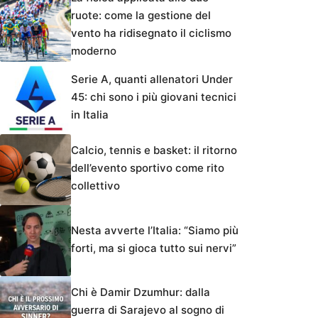
ruote: come la gestione del
vento ha ridisegnato il ciclismo
moderno
Serie A, quanti allenatori Under
45: chi sono i più giovani tecnici
in Italia
Calcio, tennis e basket: il ritorno
dell’evento sportivo come rito
collettivo
Nesta avverte l’Italia: “Siamo più
forti, ma si gioca tutto sui nervi”
Chi è Damir Dzumhur: dalla
guerra di Sarajevo al sogno di