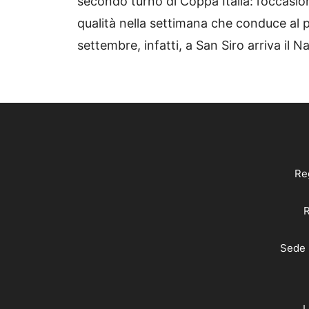
secondo turno di Coppa Italia: l’occasi
qualità nella settimana che conduce al
settembre, infatti, a San Siro arriva il N
Reg
R
Sede 
L