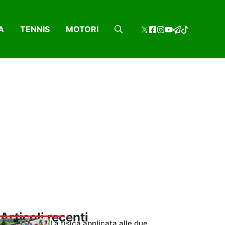
A
TENNIS
MOTORI
Articoli recenti
La fisica applicata alle due