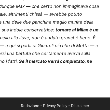
 E dunque Max — che certo non immaginava cosa
ale, altrimenti chissà — avrebbe potuto
se una delle due panchine meglio munite della
a sua indole conservatrice:
tornare al Milan è un
 quello alla Juve, non è andato granché bene. È
— e qui si parla di Giuntoli più che di Motta — e
iarsi una battuta che certamente aveva sulla
o i fatti.
Se il mercato verrà completato, ne
Redazione
-
Privacy Policy
-
Disclaimer