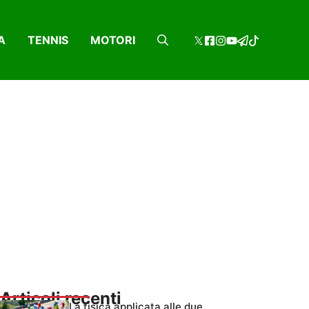
A
TENNIS
MOTORI
Articoli recenti
La fisica applicata alle due