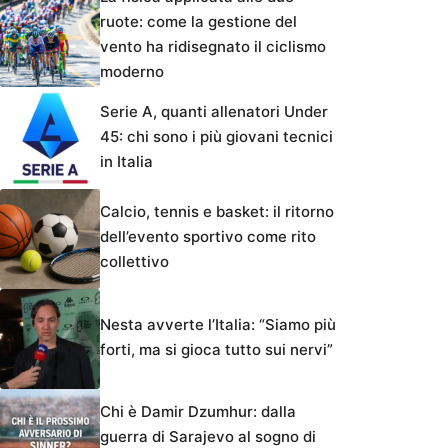
ruote: come la gestione del
vento ha ridisegnato il ciclismo
moderno
Serie A, quanti allenatori Under
45: chi sono i più giovani tecnici
in Italia
Calcio, tennis e basket: il ritorno
dell’evento sportivo come rito
collettivo
Nesta avverte l’Italia: “Siamo più
forti, ma si gioca tutto sui nervi”
Chi è Damir Dzumhur: dalla
guerra di Sarajevo al sogno di