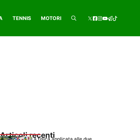
A
TENNIS
MOTORI
Articoli recenti
La fisica applicata alle due