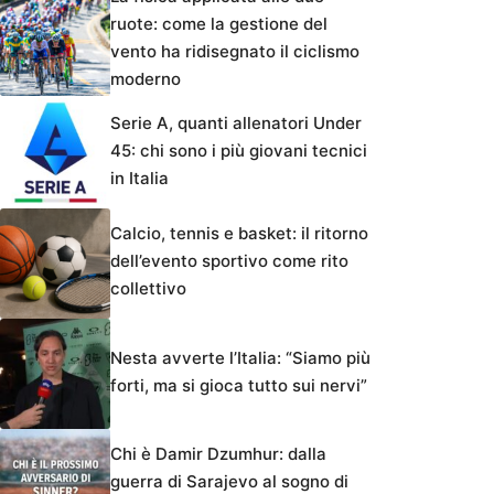
ruote: come la gestione del
vento ha ridisegnato il ciclismo
moderno
Serie A, quanti allenatori Under
45: chi sono i più giovani tecnici
in Italia
Calcio, tennis e basket: il ritorno
dell’evento sportivo come rito
collettivo
Nesta avverte l’Italia: “Siamo più
forti, ma si gioca tutto sui nervi”
Chi è Damir Dzumhur: dalla
guerra di Sarajevo al sogno di