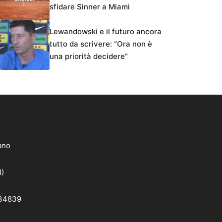
sfidare Sinner a Miami
Lewandowski e il futuro ancora
tutto da scrivere: “Ora non è
una priorità decidere”
lano
I)
 34839