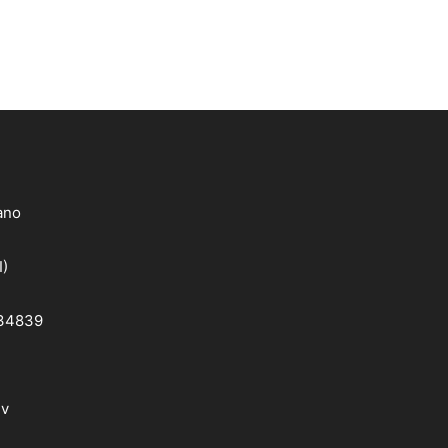
lano
I)
 34839
dv