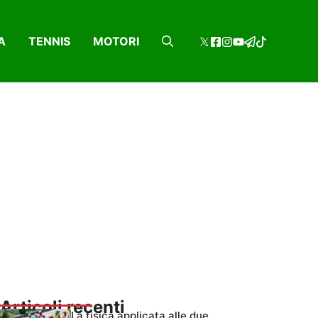
A
TENNIS
MOTORI
Articoli recenti
La fisica applicata alle due