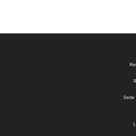
Reg
R
Sede 
L