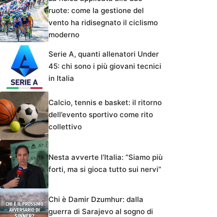
ruote: come la gestione del
vento ha ridisegnato il ciclismo
moderno
Serie A, quanti allenatori Under
45: chi sono i più giovani tecnici
in Italia
Calcio, tennis e basket: il ritorno
dell’evento sportivo come rito
collettivo
Nesta avverte l’Italia: “Siamo più
forti, ma si gioca tutto sui nervi”
Chi è Damir Dzumhur: dalla
guerra di Sarajevo al sogno di