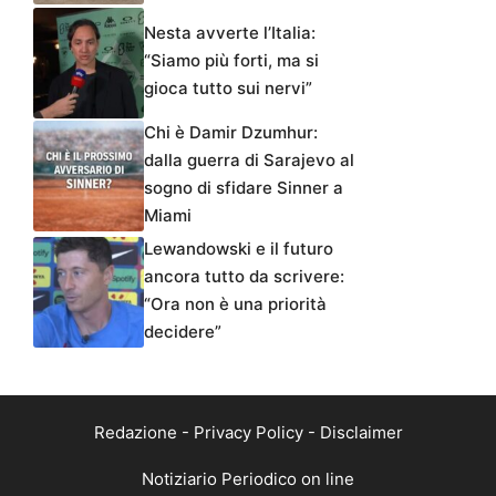
Nesta avverte l’Italia:
“Siamo più forti, ma si
gioca tutto sui nervi”
Chi è Damir Dzumhur:
dalla guerra di Sarajevo al
sogno di sfidare Sinner a
Miami
Lewandowski e il futuro
ancora tutto da scrivere:
“Ora non è una priorità
decidere”
Redazione
-
Privacy Policy
-
Disclaimer
Notiziario Periodico on line