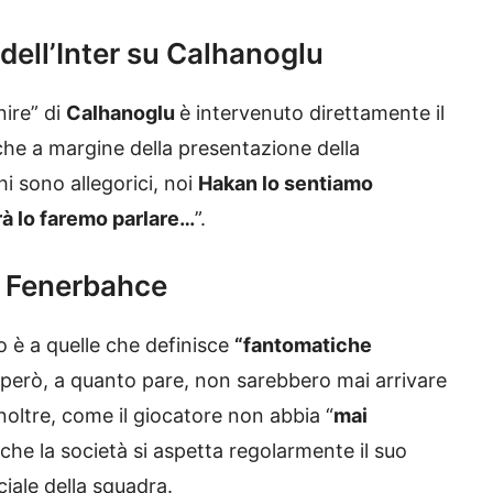
 dell’Inter su Calhanoglu
nire” di
Calhanoglu
è intervenuto direttamente il
che a margine della presentazione della
chi sono allegorici, noi
Hakan lo sentiamo
rà lo faremo parlare…
”.
e Fenerbahce
o è a quelle che definisce
“fantomatiche
 però, a quanto pare, non sarebbero mai arrivare
inoltre, come il giocatore non abbia “
mai
 che la società si aspetta regolarmente il suo
iciale della squadra.