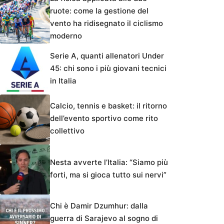
ruote: come la gestione del
vento ha ridisegnato il ciclismo
moderno
Serie A, quanti allenatori Under
45: chi sono i più giovani tecnici
in Italia
Calcio, tennis e basket: il ritorno
dell’evento sportivo come rito
collettivo
Nesta avverte l’Italia: “Siamo più
forti, ma si gioca tutto sui nervi”
Chi è Damir Dzumhur: dalla
guerra di Sarajevo al sogno di