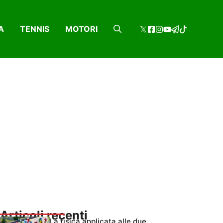
A
TENNIS
MOTORI
Articoli recenti
La fisica applicata alle due