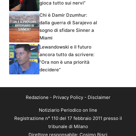
gioca tutto sui nervi”
Chi è Damir Dzumhur:
dalla guerra di Sarajevo al
sogno di sfidare Sinner a
Miami
Lewandowski e il futuro
ancora tutto da scrivere:
“Ora non è una priorità
decidere”
Redazione
-
Privacy Policy
-
Disclaimer
Notiziario Periodico on line
Registrazione n° 110 del 17 febbraio 2011 presso il
tribunale di Milano
Direttore responsabile: Cosimo Bisci