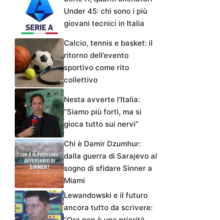
Under 45: chi sono i più
giovani tecnici in Italia
Calcio, tennis e basket: il
ritorno dell’evento
sportivo come rito
collettivo
Nesta avverte l’Italia:
“Siamo più forti, ma si
gioca tutto sui nervi”
Chi è Damir Dzumhur:
dalla guerra di Sarajevo al
sogno di sfidare Sinner a
Miami
Lewandowski e il futuro
ancora tutto da scrivere:
“Ora non è una priorità