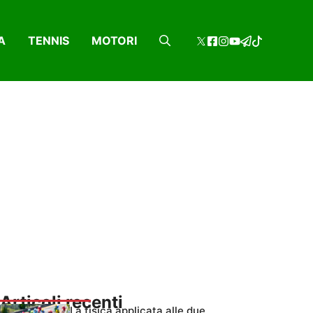
A
TENNIS
MOTORI
Articoli recenti
La fisica applicata alle due