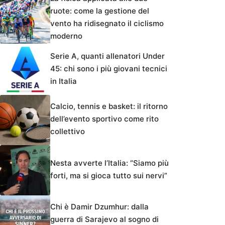
ruote: come la gestione del
vento ha ridisegnato il ciclismo
moderno
Serie A, quanti allenatori Under
45: chi sono i più giovani tecnici
in Italia
Calcio, tennis e basket: il ritorno
dell’evento sportivo come rito
collettivo
Nesta avverte l’Italia: “Siamo più
forti, ma si gioca tutto sui nervi”
Chi è Damir Dzumhur: dalla
guerra di Sarajevo al sogno di