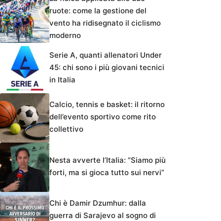
ruote: come la gestione del
vento ha ridisegnato il ciclismo
moderno
Serie A, quanti allenatori Under
45: chi sono i più giovani tecnici
in Italia
Calcio, tennis e basket: il ritorno
dell’evento sportivo come rito
collettivo
Nesta avverte l’Italia: “Siamo più
forti, ma si gioca tutto sui nervi”
Chi è Damir Dzumhur: dalla
guerra di Sarajevo al sogno di