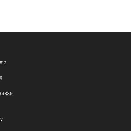
lano
I)
 34839
dv