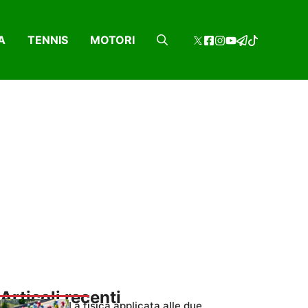
A
TENNIS
MOTORI
Articoli recenti
La fisica applicata alle due