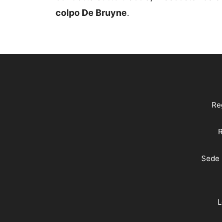
colpo De Bruyne
.
Reg
R
Sede 
L