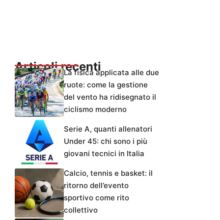
Articoli recenti
La fisica applicata alle due
ruote: come la gestione
del vento ha ridisegnato il
ciclismo moderno
Serie A, quanti allenatori
Under 45: chi sono i più
giovani tecnici in Italia
Calcio, tennis e basket: il
ritorno dell’evento
sportivo come rito
collettivo