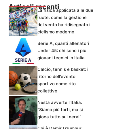
Articoli recenti
La fisica applicata alle due
ruote: come la gestione
del vento ha ridisegnato il
ciclismo moderno
Serie A, quanti allenatori
Under 45: chi sono i più
giovani tecnici in Italia
Calcio, tennis e basket: il
ritorno dell’evento
sportivo come rito
collettivo
Nesta avverte l’Italia:
“Siamo più forti, ma si
gioca tutto sui nervi”
Chi è Damir Dzumhur: