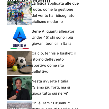
Articoli recenti
La fisica applicata alle due
ruote: come la gestione
del vento ha ridisegnato il
ciclismo moderno
Serie A, quanti allenatori
Under 45: chi sono i più
giovani tecnici in Italia
Calcio, tennis e basket: il
ritorno dell’evento
sportivo come rito
collettivo
Nesta avverte l’Italia:
“Siamo più forti, ma si
gioca tutto sui nervi”
Chi è Damir Dzumhur: