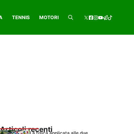
A
TENNIS
MOTORI
Articoli recenti
La fisica applicata alle due