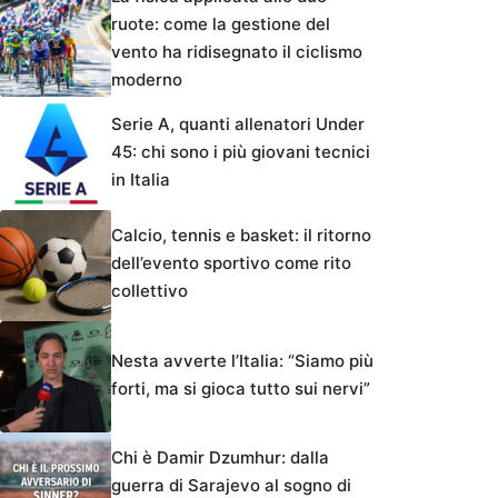
ruote: come la gestione del
vento ha ridisegnato il ciclismo
moderno
Serie A, quanti allenatori Under
45: chi sono i più giovani tecnici
in Italia
Calcio, tennis e basket: il ritorno
dell’evento sportivo come rito
collettivo
Nesta avverte l’Italia: “Siamo più
forti, ma si gioca tutto sui nervi”
Chi è Damir Dzumhur: dalla
guerra di Sarajevo al sogno di