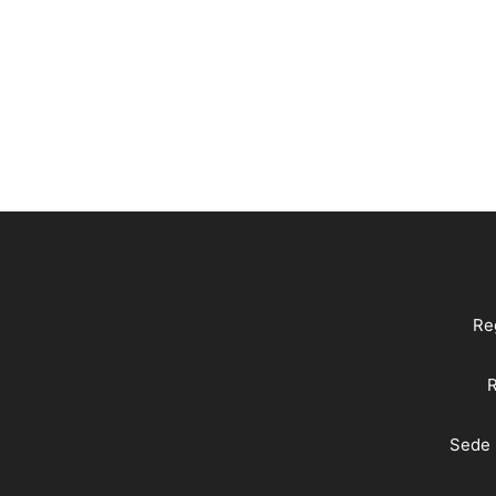
Reg
R
Sede 