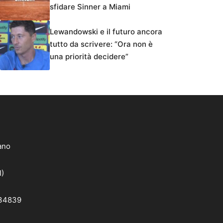
sfidare Sinner a Miami
Lewandowski e il futuro ancora
tutto da scrivere: “Ora non è
una priorità decidere”
lano
I)
 34839