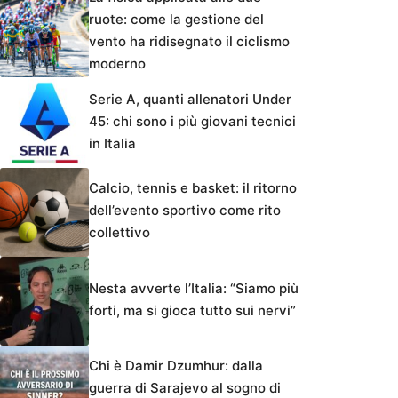
ruote: come la gestione del
vento ha ridisegnato il ciclismo
moderno
Serie A, quanti allenatori Under
45: chi sono i più giovani tecnici
in Italia
Calcio, tennis e basket: il ritorno
dell’evento sportivo come rito
collettivo
Nesta avverte l’Italia: “Siamo più
forti, ma si gioca tutto sui nervi”
Chi è Damir Dzumhur: dalla
guerra di Sarajevo al sogno di