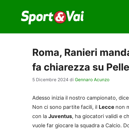
Vai
al
contenuto
Roma, Ranieri mand
fa chiarezza su Pell
5 Dicembre 2024
di
Gennaro Acunzo
Adesso inizia il nostro campionato, dic
Non ci sono partite facili, il
Lecce
non m
con la
Juventus
, ha giocatori validi e c
vuole far giocare la squadra a Calcio. Do