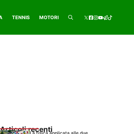
A
TENNIS
MOTORI
Articoli recenti
La fisica applicata alle due