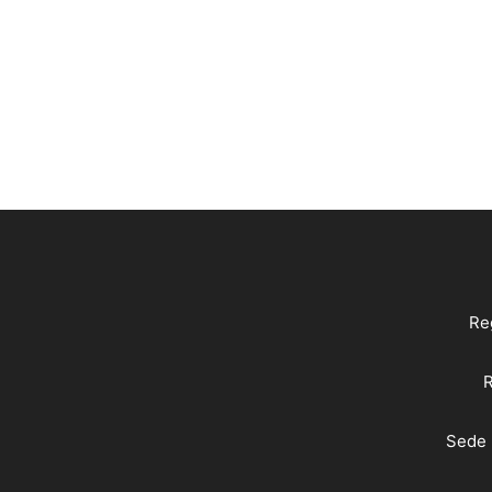
Reg
R
Sede 