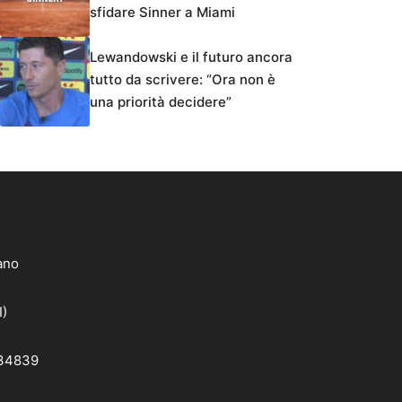
sfidare Sinner a Miami
Lewandowski e il futuro ancora
tutto da scrivere: “Ora non è
una priorità decidere”
lano
I)
 34839