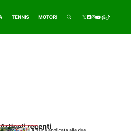
A
TENNIS
MOTORI
Articoli recenti
La fisica applicata alle due