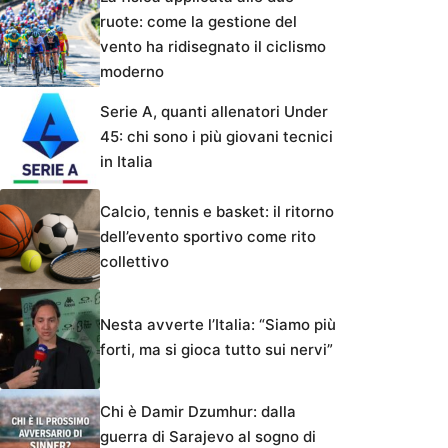
ruote: come la gestione del
vento ha ridisegnato il ciclismo
moderno
Serie A, quanti allenatori Under
45: chi sono i più giovani tecnici
in Italia
Calcio, tennis e basket: il ritorno
dell’evento sportivo come rito
collettivo
Nesta avverte l’Italia: “Siamo più
forti, ma si gioca tutto sui nervi”
Chi è Damir Dzumhur: dalla
guerra di Sarajevo al sogno di