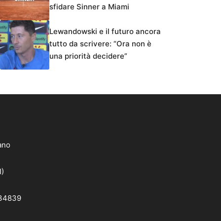
sfidare Sinner a Miami
Lewandowski e il futuro ancora
tutto da scrivere: “Ora non è
una priorità decidere”
lano
I)
 34839