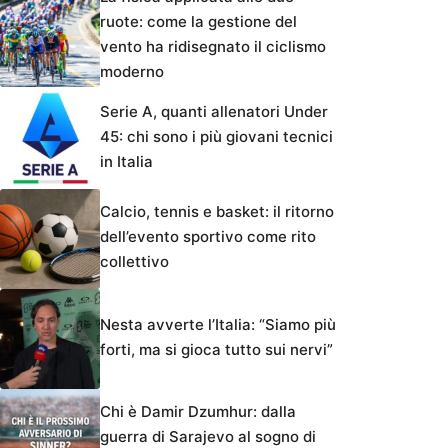
ruote: come la gestione del
vento ha ridisegnato il ciclismo
moderno
Serie A, quanti allenatori Under
45: chi sono i più giovani tecnici
in Italia
Calcio, tennis e basket: il ritorno
dell’evento sportivo come rito
collettivo
Nesta avverte l’Italia: “Siamo più
forti, ma si gioca tutto sui nervi”
Chi è Damir Dzumhur: dalla
guerra di Sarajevo al sogno di