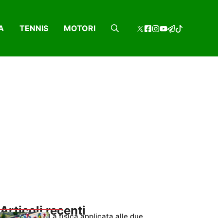
A
TENNIS
MOTORI
Articoli recenti
La fisica applicata alle due