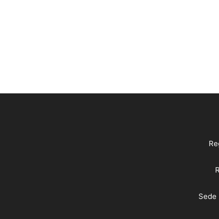
Reg
R
Sede 