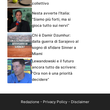
collettivo
Nesta avverte l’Italia:
“Siamo più forti, ma si
gioca tutto sui nervi”
Chi è Damir Dzumhur:
dalla guerra di Sarajevo al
sogno di sfidare Sinner a
Miami
Lewandowski e il futuro
ancora tutto da scrivere:
“Ora non è una priorità
decidere”
Redazione
-
Privacy Policy
-
Disclaimer