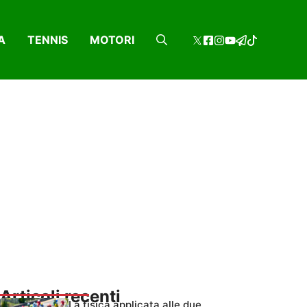
A
TENNIS
MOTORI
Articoli recenti
La fisica applicata alle due