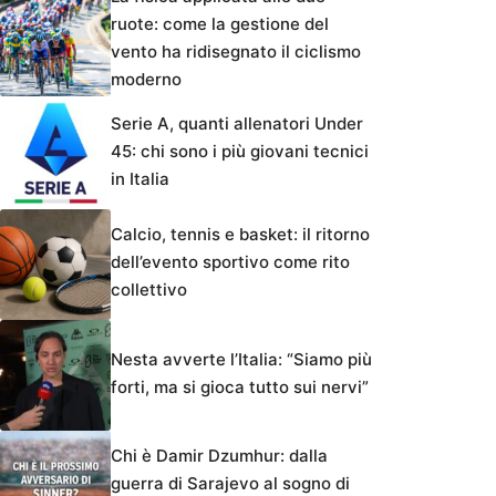
ruote: come la gestione del
vento ha ridisegnato il ciclismo
moderno
Serie A, quanti allenatori Under
45: chi sono i più giovani tecnici
in Italia
Calcio, tennis e basket: il ritorno
dell’evento sportivo come rito
collettivo
Nesta avverte l’Italia: “Siamo più
forti, ma si gioca tutto sui nervi”
Chi è Damir Dzumhur: dalla
guerra di Sarajevo al sogno di