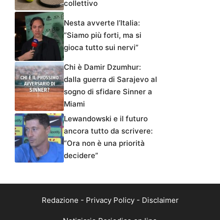
collettivo
Nesta avverte l’Italia:
“Siamo più forti, ma si
gioca tutto sui nervi”
Chi è Damir Dzumhur:
dalla guerra di Sarajevo al
sogno di sfidare Sinner a
Miami
Lewandowski e il futuro
ancora tutto da scrivere:
“Ora non è una priorità
decidere”
Redazione
-
Privacy Policy
-
Disclaimer