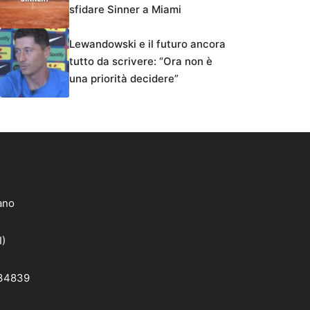
sfidare Sinner a Miami
Lewandowski e il futuro ancora
tutto da scrivere: “Ora non è
una priorità decidere”
lano
I)
 34839