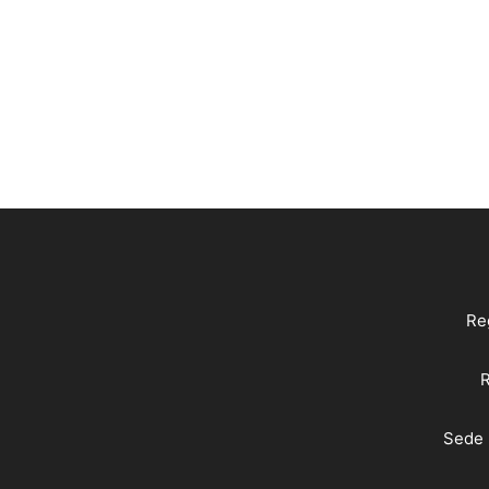
Reg
R
Sede 