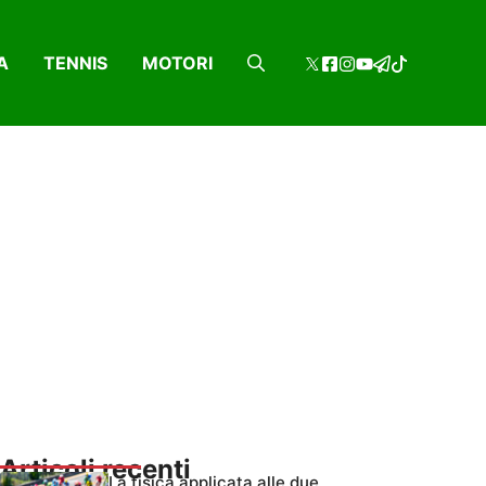
A
TENNIS
MOTORI
Articoli recenti
La fisica applicata alle due