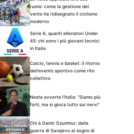
ruote: come la gestione del
vento ha ridisegnato il ciclismo
moderno
Serie A, quanti allenatori Under
45: chi sono i più giovani tecnici
in Italia
Calcio, tennis e basket: il ritorno
dell’evento sportivo come rito
collettivo
Nesta avverte l’Italia: “Siamo più
forti, ma si gioca tutto sui nervi”
Chi è Damir Dzumhur: dalla
guerra di Sarajevo al sogno di