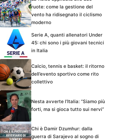
ruote: come la gestione del
vento ha ridisegnato il ciclismo
moderno
Serie A, quanti allenatori Under
45: chi sono i più giovani tecnici
in Italia
Calcio, tennis e basket: il ritorno
dell’evento sportivo come rito
collettivo
Nesta avverte l’Italia: “Siamo più
forti, ma si gioca tutto sui nervi”
Chi è Damir Dzumhur: dalla
guerra di Sarajevo al sogno di