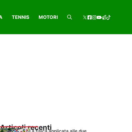
A
TENNIS
MOTORI
Articoli recenti
La fisica applicata alle due