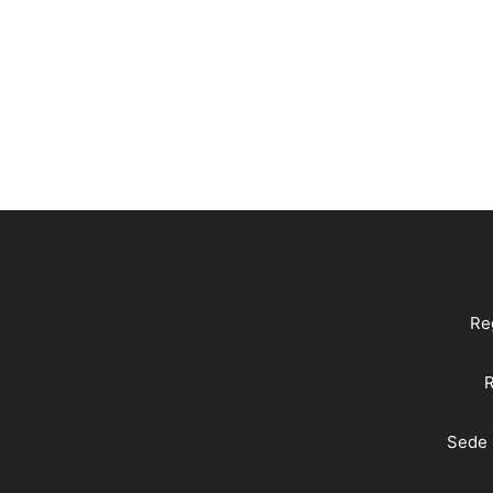
Reg
R
Sede 