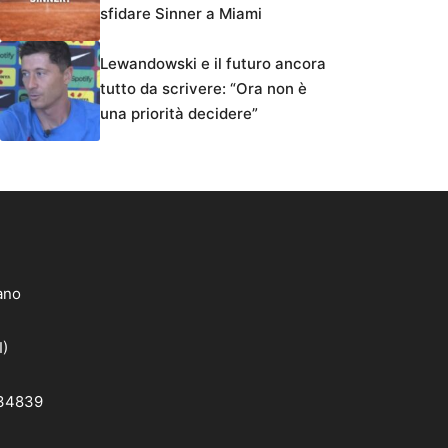
sfidare Sinner a Miami
Lewandowski e il futuro ancora
tutto da scrivere: “Ora non è
una priorità decidere”
lano
I)
 34839