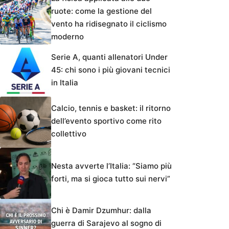
ruote: come la gestione del
vento ha ridisegnato il ciclismo
moderno
Serie A, quanti allenatori Under
45: chi sono i più giovani tecnici
in Italia
Calcio, tennis e basket: il ritorno
dell’evento sportivo come rito
collettivo
Nesta avverte l’Italia: “Siamo più
forti, ma si gioca tutto sui nervi”
Chi è Damir Dzumhur: dalla
guerra di Sarajevo al sogno di