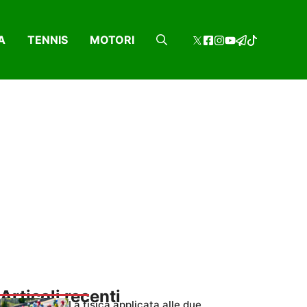
A
TENNIS
MOTORI
Articoli recenti
La fisica applicata alle due