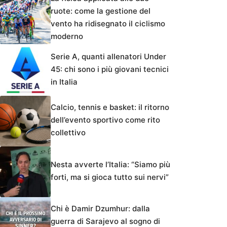
ruote: come la gestione del
vento ha ridisegnato il ciclismo
moderno
Serie A, quanti allenatori Under
45: chi sono i più giovani tecnici
in Italia
Calcio, tennis e basket: il ritorno
dell’evento sportivo come rito
collettivo
Nesta avverte l’Italia: “Siamo più
forti, ma si gioca tutto sui nervi”
Chi è Damir Dzumhur: dalla
guerra di Sarajevo al sogno di