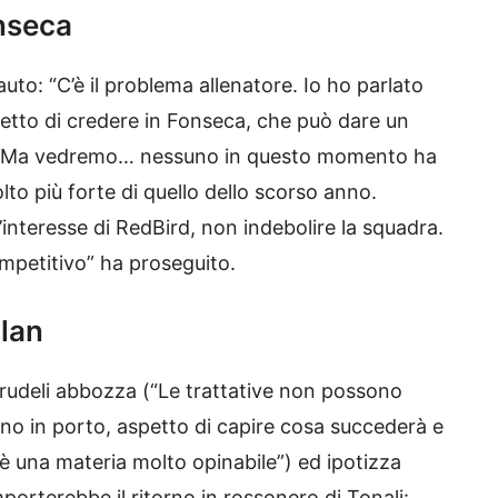
onseca
uto: “C’è il problema allenatore. Io ho parlato
detto di credere in Fonseca, che può dare un
ra. Ma vedremo… nessuno in questo momento ha
lto più forte di quello dello scorso anno.
’interesse di RedBird, non indebolire la squadra.
mpetitivo” ha proseguito.
ilan
Crudeli abbozza (“Le trattative non possono
ano in porto, aspetto di capire cosa succederà e
è una materia molto opinabile”) ed ipotizza
rterebbe il ritorno in rossonero di Tonali: