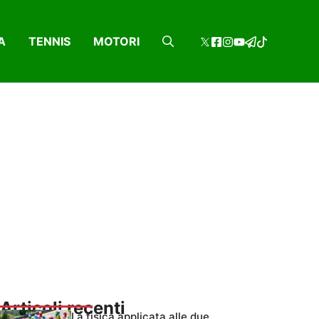
A
TENNIS
MOTORI
Articoli recenti
La fisica applicata alle due