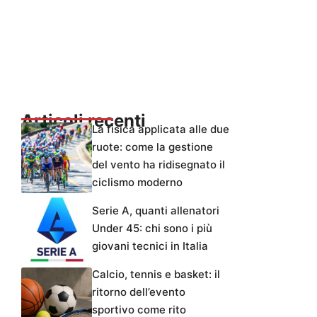
Articoli recenti
La fisica applicata alle due
ruote: come la gestione
del vento ha ridisegnato il
ciclismo moderno
Serie A, quanti allenatori
Under 45: chi sono i più
giovani tecnici in Italia
Calcio, tennis e basket: il
ritorno dell’evento
sportivo come rito